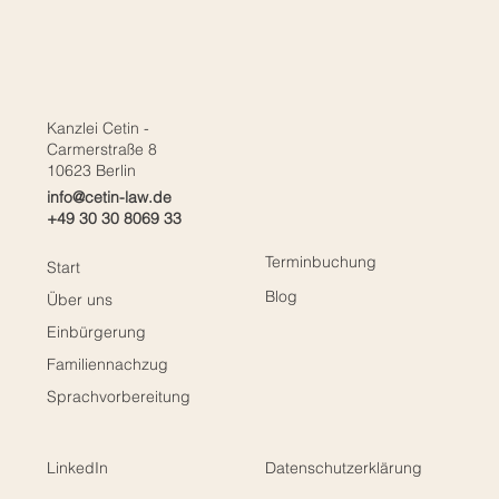
Einbürgerung & Sprachzertifikat: Warum
Behörden nicht pauschal Goethe- oder
telc-Zertifikate verlangen dürfen – und
welche Möglichkeiten Betroffene haben
Kanzlei Cetin -
Carmerstraße 8
10623 Berlin
info@cetin-law.de
+49 30 30 8069 33
Terminbuchung
Start
Blog
Über uns
Einbürgerung
Familiennachzug
Sprachvorbereitung
LinkedIn
Datenschutzerklärung